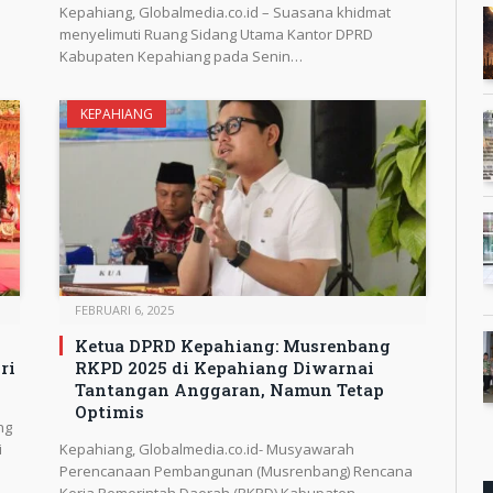
Kepahiang, Globalmedia.co.id – Suasana khidmat
menyelimuti Ruang Sidang Utama Kantor DPRD
Kabupaten Kepahiang pada Senin…
KEPAHIANG
FEBRUARI 6, 2025
Ketua DPRD Kepahiang: Musrenbang
ri
RKPD 2025 di Kepahiang Diwarnai
Tantangan Anggaran, Namun Tetap
Optimis
ng
i
Kepahiang, Globalmedia.co.id- Musyawarah
Perencanaan Pembangunan (Musrenbang) Rencana
Kerja Pemerintah Daerah (RKPD) Kabupaten