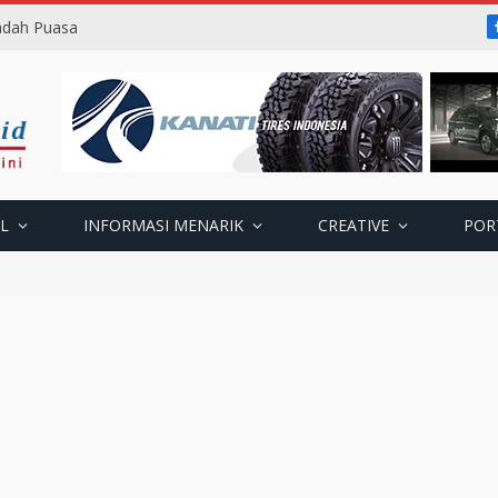
badah Puasa
L
INFORMASI MENARIK
CREATIVE
POR