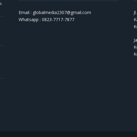
h
Email : globalmedia2307@gmail.com
J
Whatsapp : 0823-7717-7877
K
K
J
K
K