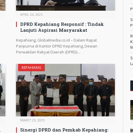
P
APRIL 24, 2025
S
DPRD Kepahiang Responsif : Tindak
P
Lanjuti Aspirasi Masyarakat
R
a
Kepahiang, Globalmedia.co.id – Dalam Rapat
K
Paripurna di Kantor DPRD Kepahiang, Dewan
M
Perwakilan Rakyat Daerah (DPRD)…
S
L
KEPAHIANG
MARET 25, 2025
,
Sinergi DPRD dan Pemkab Kepahiang: