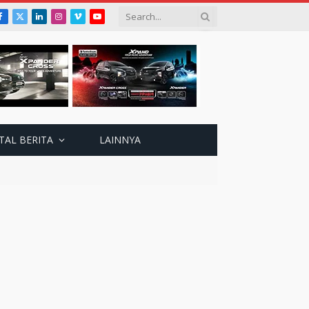
Facebook
X
LinkedIn
Instagram
Vimeo
YouTube
(Twitter)
TAL BERITA
LAINNYA