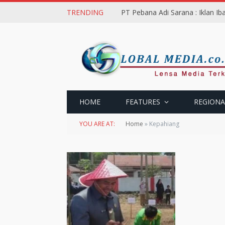
TRENDING
PT Pebana Adi Sarana : Iklan I
HOME
FEATURES
REGIONA
YOU ARE AT:
Home
»
Kepahiang