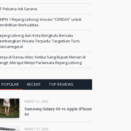
T Pebana Adi Sarana
MPN 1 Rejang Lebong: Inovasi “CERDAS” untuk
endidikan Berkualitas
ejang Lebong dan Kota Bengkulu Bersatu
embangkan Wisata Terpadu: Targetkan Turis
ancanegara!
enja di Danau Mas: Ketika Sang Bupati Menari di
angit, Merajut Mimpi Pariwisata Rejang Lebong
POPULAR
RECENT
TOP REVIEWS
MARET 21, 2020
Samsung Galaxy S6 vs Apple iPhone
6s
MARET 21, 2020