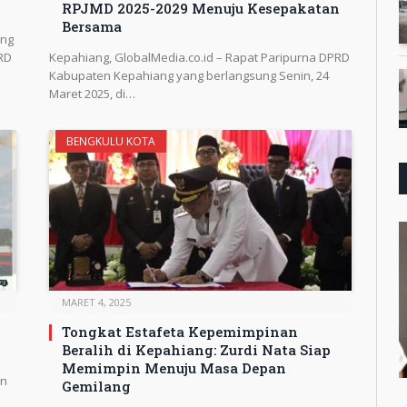
RPJMD 2025-2029 Menuju Kesepakatan
Bersama
ang
RD
Kepahiang, GlobalMedia.co.id – Rapat Paripurna DPRD
Kabupaten Kepahiang yang berlangsung Senin, 24
Maret 2025, di…
BENGKULU KOTA
MARET 4, 2025
Tongkat Estafeta Kepemimpinan
Beralih di Kepahiang: Zurdi Nata Siap
Memimpin Menuju Masa Depan
en
Gemilang