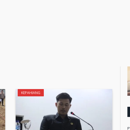
KEPAHIANG
P