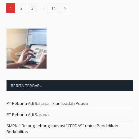
Next
…
1
2
3
14
BERITA TERBARU
PT Pebana Adi Sarana : Iklan Ibadah Puasa
PT Pebana Adi Sarana
SMPN 1 Rejang Lebong: Inovasi “CERDAS” untuk Pendidikan
Berkualitas