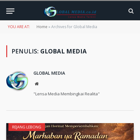
YOU ARE AT:
Home
»
Archives for Global Media
PENULIS:
GLOBAL MEDIA
GLOBAL MEDIA
Website
"Lensa Media Membingkai Realita"
REJANG LEBONG