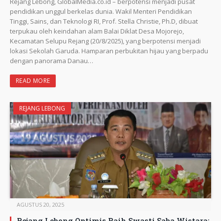
Rejang Lebong, GlobalMedia.co.id – berpotensi menjadi pusat
pendidikan unggul berkelas dunia. Wakil Menteri Pendidikan
Tinggi, Sains, dan Teknologi RI, Prof. Stella Christie, Ph.D, dibuat
terpukau oleh keindahan alam Balai Diklat Desa Mojorejo,
Kecamatan Selupu Rejang (20/8/2025), yang berpotensi menjadi
lokasi Sekolah Garuda. Hamparan perbukitan hijau yang berpadu
dengan panorama Danau…
READ MORE
REJANG LEBONG
AGUSTUS 20, 2025
Rejang Lebong Optimis Raih Swasti Saba Wistara: