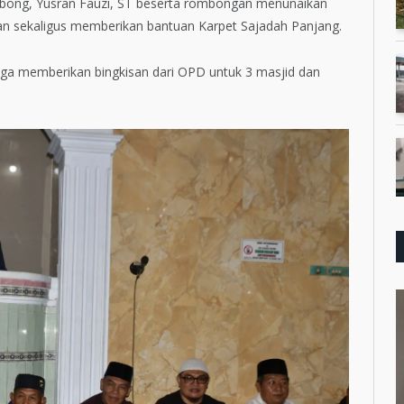
bong, Yusran Fauzi, ST beserta rombongan menunaikan
an sekaligus memberikan bantuan Karpet Sajadah Panjang.
juga memberikan bingkisan dari OPD untuk 3 masjid dan