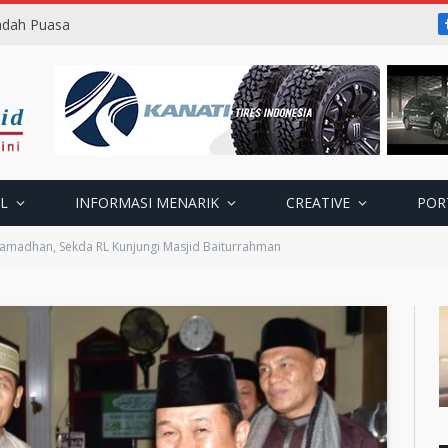
badah Puasa
L
INFORMASI MENARIK
CREATIVE
POR
Ramadhan, Sekda RL Kunjungi Masjid Baiturrahman