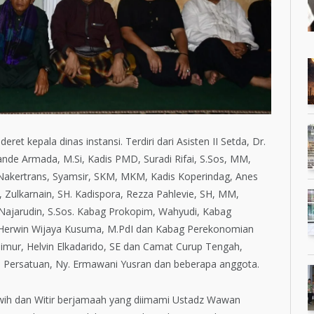
et kepala dinas instansi. Terdiri dari Asisten II Setda, Dr.
ande Armada, M.Si, Kadis PMD, Suradi Rifai, S.Sos, MM,
 Nakertrans, Syamsir, SKM, MKM, Kadis Koperindag, Anes
Zulkarnain, SH. Kadispora, Rezza Pahlevie, SH, MM,
l Najarudin, S.Sos. Kabag Prokopim, Wahyudi, Kabag
, Herwin Wijaya Kusuma, M.PdI dan Kabag Perekonomian
imur, Helvin Elkadarido, SE dan Camat Curup Tengah,
Persatuan, Ny. Ermawani Yusran dan beberapa anggota.
rawih dan Witir berjamaah yang diimami Ustadz Wawan