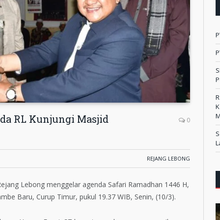
P
P
S
P
R
K
M
da RL Kunjungi Masjid
0
S
L
REJANG LEBONG
 Rejang Lebong menggelar agenda Safari Ramadhan 1446 H,
mbe Baru, Curup Timur, pukul 19.37 WIB, Senin, (10/3).