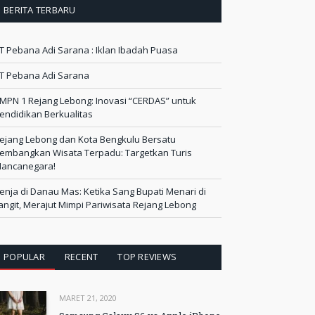
BERITA TERBARU
T Pebana Adi Sarana : Iklan Ibadah Puasa
T Pebana Adi Sarana
MPN 1 Rejang Lebong: Inovasi “CERDAS” untuk
endidikan Berkualitas
ejang Lebong dan Kota Bengkulu Bersatu
embangkan Wisata Terpadu: Targetkan Turis
ancanegara!
enja di Danau Mas: Ketika Sang Bupati Menari di
angit, Merajut Mimpi Pariwisata Rejang Lebong
POPULAR
RECENT
TOP REVIEWS
MARET 21, 2020