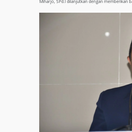
Miharjo, SPd.I dilanjutkan dengan memberikan b