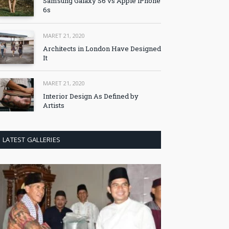
Samsung Galaxy S6 vs Apple iPhone
6s
MARET 21, 2020
Architects in London Have Designed
It
MARET 21, 2020
Interior Design As Defined by
Artists
LATEST GALLERIES