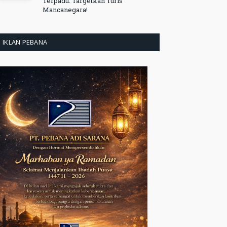
Terpadu: Targetkan Turis
Mancanegara!
IKLAN PEBANA