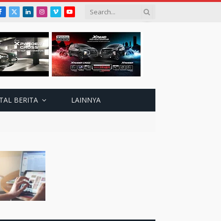
Facebook
X
LinkedIn
Instagram
Vimeo
YouTube
(Twitter)
TAL BERITA
LAINNYA