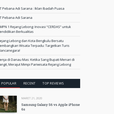
T Pebana Adi Sarana : Iklan Ibadah Puasa
T Pebana Adi Sarana
MPN 1 Rejang Lebong: Inovasi “CERDAS” untuk
endidikan Berkualitas
ejang Lebong dan Kota Bengkulu Bersatu
embangkan Wisata Terpadu: Targetkan Turis
ancanegara!
enja di Danau Mas: Ketika Sang Bupati Menari di
angit, Merajut Mimpi Pariwisata Rejang Lebong
POPULAR
RECENT
TOP REVIEWS
MARET 21, 2020
Samsung Galaxy S6 vs Apple iPhone
6s