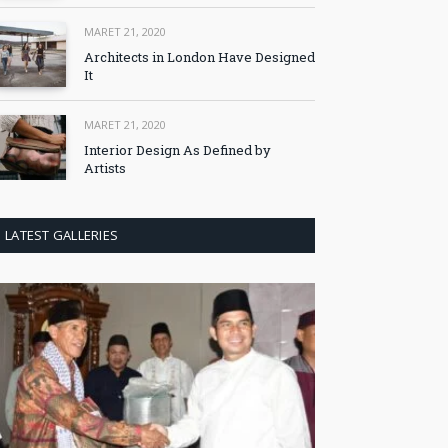
MARET 21, 2020
Architects in London Have Designed
It
MARET 21, 2020
Interior Design As Defined by
Artists
LATEST GALLERIES