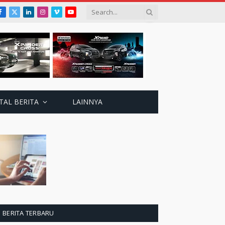
Facebook
X
LinkedIn
Instagram
Vimeo
YouTube
(Twitter)
TAL BERITA
LAINNYA
BERITA TERBARU