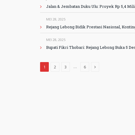
Jalan & Jembatan Duku Ulu: Proyek Rp 5,4 Mili
MEI 28, 2025
Rejang Lebong Bidik Prestasi Nasional, Kontin
MEI 28, 2025
Bupati Fikri Thobari: Rejang Lebong Buka 5 De
Next
…
1
2
3
6