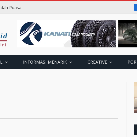
badah Puasa
L
INFORMASI MENARIK
CREATIVE
POR