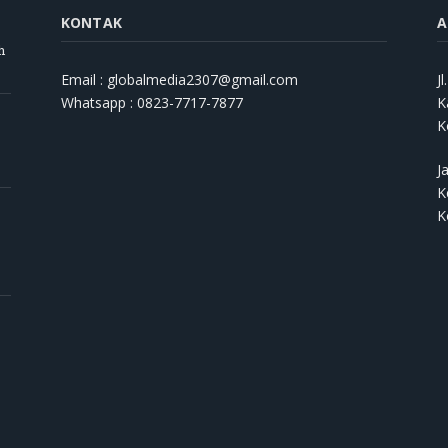
KONTAK
A
h
Email : globalmedia2307@gmail.com
J
Whatsapp : 0823-7717-7877
K
K
J
K
K