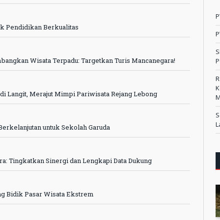
P
k Pendidikan Berkualitas
P
S
mbangkan Wisata Terpadu: Targetkan Turis Mancanegara!
P
R
K
 di Langit, Merajut Mimpi Pariwisata Rejang Lebong
M
S
L
erkelanjutan untuk Sekolah Garuda
ra: Tingkatkan Sinergi dan Lengkapi Data Dukung
g Bidik Pasar Wisata Ekstrem