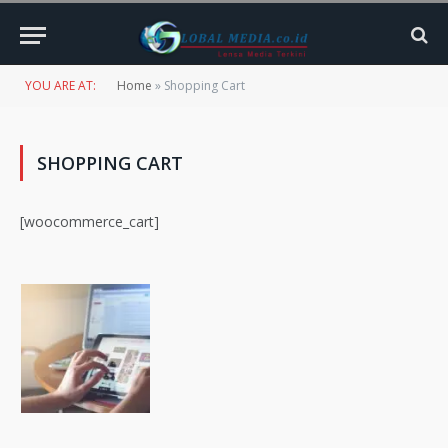
YOU ARE AT:
Home
»
Shopping Cart
SHOPPING CART
[woocommerce_cart]